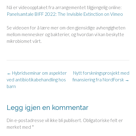
Nå er videoopptaket fra arrangementet tilgjengelig online:
Panelsamtale BIFF 2022: The Invisible Extinction on Vimeo
Se videoen for å lære mer om den gjensidige avhengigheten
mellom mennesker og bakterier, og hvordan vi kan beskytte
mikrobiomet vårt.
Post
←
Hybridseminar om aspekter
Nytt forskningsprosjekt med
navigation
ved antibiotikabehandling hos
finansiering fra NordForsk
→
barn
Legg igjen en kommentar
Din e-postadresse vil ikke bli publisert.
Obligatoriske felt er
merket med
*