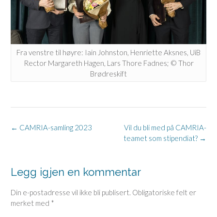
Fra venstre til høyre: Iain Johnston, Henriette Aksnes, UiB
Rector Margareth Hagen, Lars Thore Fadnes; © Thor
Brødreskift
Post
←
CAMRIA-samling 2023
Vil du bli med på CAMRIA-
navigation
teamet som stipendiat?
→
Legg igjen en kommentar
Din e-postadresse vil ikke bli publisert.
Obligatoriske felt er
merket med
*