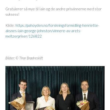
Gratulerer så mye til Iain og de andre prisvinnerne med stor
suksess!
Kilde:
https://pahoyden.no/forskningsformidling-henriette-
aksnes-iain-george-johnston/vinnere-av-arets-
meltzerpriser/126822
Bilder: © Thor Brødreskift