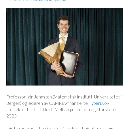
Professor Iain Johnston (Matematisk institutt, Universitetet i
Bergen) og lederen av CAMRIA-finansierte
HyperEvol
-
prosjektet har blitt tildelt Meltzerprisen for unge forskere
2023.
Iain ble nominert til prisen for å hedre arbeidet hans som