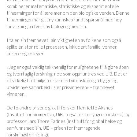
kombinerer matematiske, statistiske og eksperimentelle
tilnærminger for å lære mer om den biologiske verden.
Denne
tilnærmingen har gitt ny kunnskap rundt spørsmål med høy
innvirkning på tvers av biologi og medisin.
I talen sin fremhevet Iain viktigheten av folkene som også
spilte en stor rolle i prosessen, inkludert familie, venner,
lærere og kolleger.
«Jeg er også veldig takknemlig for mulighetene til å gjøre åpen
og tverrfaglig forskning, noe som oppmuntres ved UiB. Det er
et virkelig flott miljø å drive med vitenskap og å bygge og
utvide nye samarbeid i, sier prisvinneren»
– fremhevet
vinneren.
De to andre prisene gikk til forsker Henriette Aksnes
(Institutt for biomedisin, UiB – også pris for yngre forskere), og
professor Lars Thore Fadnes (Institutt for global helse og
samfunnsmedisin, UiB – prisen for fremragende
forskningsformidling).