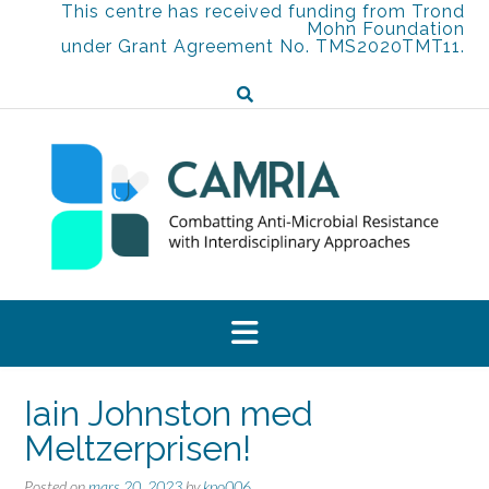
Skip
This centre has received funding from Trond
Mohn Foundation
to
under Grant Agreement No. TMS2020TMT11.
content
Iain Johnston med
Meltzerprisen!
Posted on
mars 20, 2023
by
kpo006